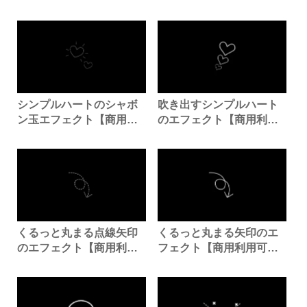
可・無料】
可・無料】
シンプルハートのシャボ
吹き出すシンプルハート
ン玉エフェクト【商用利
のエフェクト【商用利用
用可・無料】
可・無料】
くるっと丸まる点線矢印
くるっと丸まる矢印のエ
のエフェクト【商用利用
フェクト【商用利用可・
可・無料】
無料】