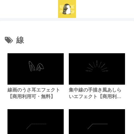
線
線画のうさ耳エフェクト
集中線の手描き風あしら
【商用利用可・無料】
いエフェクト【商用利用
可・無料】