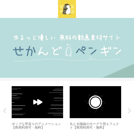
ク
ポップな早送りのアニメーション
丸と太陽線のモーグラ用エフェク
流
【商用利用可・無料】
ト【商用利用可・無料】
利