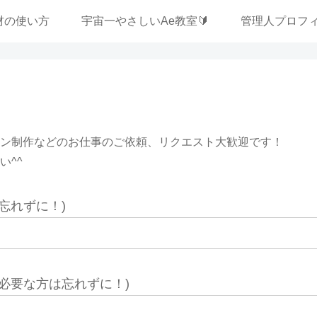
材の使い方
宇宙一やさしいAe教室🔰
管理人プロフ
ン制作などのお仕事のご依頼、リクエスト大歓迎です！
い^^
忘れずに！)
信必要な方は忘れずに！)