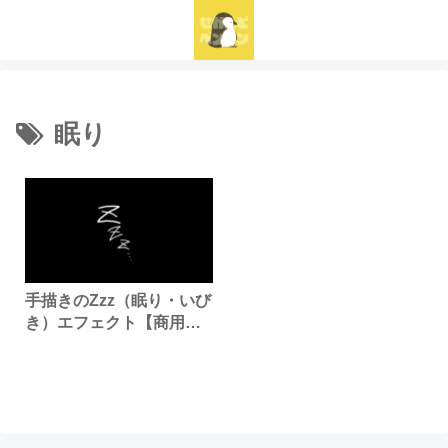
眠り
手描きのZzz（眠り・いび
き）エフェクト【商用利
用可・無料】