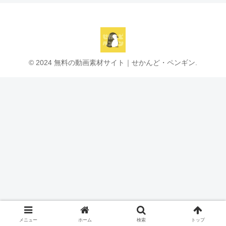
© 2024 無料の動画素材サイト｜せかんど・ペンギン.
メニュー
ホーム
検索
トップ