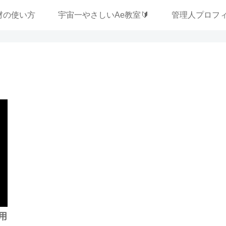
材の使い方
宇宙一やさしいAe教室🔰
管理人プロフ
用